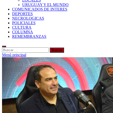
LOCALES
URUGUAY Y EL MUNDO
COMUNICADOS DE INTERES
DEPORTES
NECROLOGICAS
POLICIALES
CULTURA
COLUMNA
REMEMBRANZAS
Buscar:
Menú principal