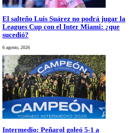
El salteño Luis Suárez no podrá jugar la
Leagues Cup con el Inter Miami: ¿que
sucedió?
6 agosto, 2026
Intermedio: Peñarol goleó 5-1 a