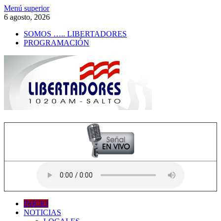
Saltar
Menú superior
al
6 agosto, 2026
contenido
SOMOS ….. LIBERTADORES
PROGRAMACIÓN
Radio Libertadores
1020 AM
INICIO
NOTICIAS