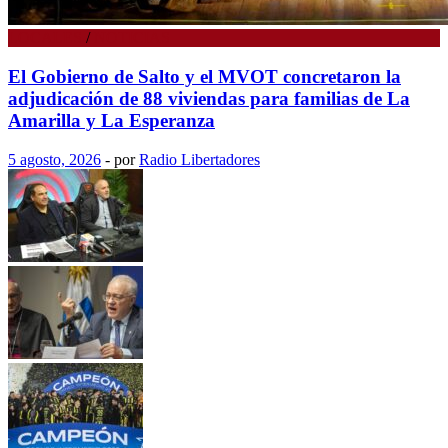
LOCALES
/
NOTICIAS
El Gobierno de Salto y el MVOT concretaron la
adjudicación de 88 viviendas para familias de La
Amarilla y La Esperanza
5 agosto, 2026
-
por
Radio Libertadores