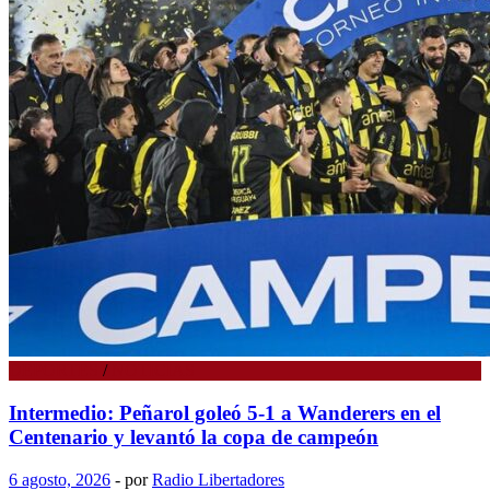
DEPORTES
/
NOTICIAS
Intermedio: Peñarol goleó 5-1 a Wanderers en el
Centenario y levantó la copa de campeón
6 agosto, 2026
-
por
Radio Libertadores