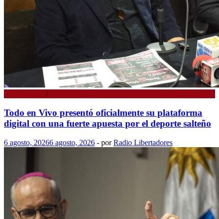
DEPORTES
/
NOTICIAS
Todo en Vivo presentó oficialmente su plataforma
digital con una fuerte apuesta por el deporte salteño
6 agosto, 2026
6 agosto, 2026
-
por
Radio Libertadores