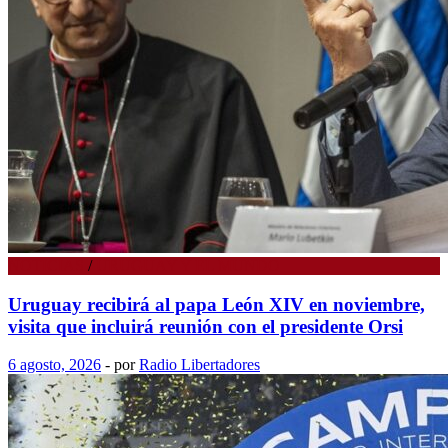
NOTICIAS
/
URUGUAY Y EL MUNDO
Uruguay recibirá al papa León XIV en noviembre,
visita que incluirá reunión con el presidente Orsi
6 agosto, 2026
-
por
Radio Libertadores