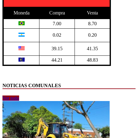
Moneda
Compra
Venta
7.00
8.70
0.02
0.20
39.15
41.35
44.21
48.83
NOTICIAS COMUNALES
Ver todo