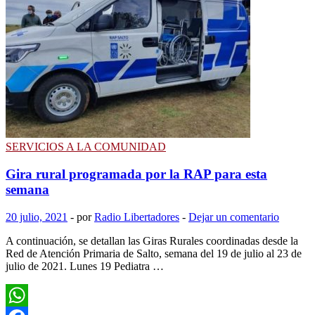
para
clases
de
canto
en
la
oficina
de
Juventud
SERVICIOS A LA COMUNIDAD
Gira rural programada por la RAP para esta
semana
20 julio, 2021
-
por
Radio Libertadores
-
Dejar un comentario
A continuación, se detallan las Giras Rurales coordinadas desde la
Red de Atención Primaria de Salto, semana del 19 de julio al 23 de
julio de 2021. Lunes 19 Pediatra …