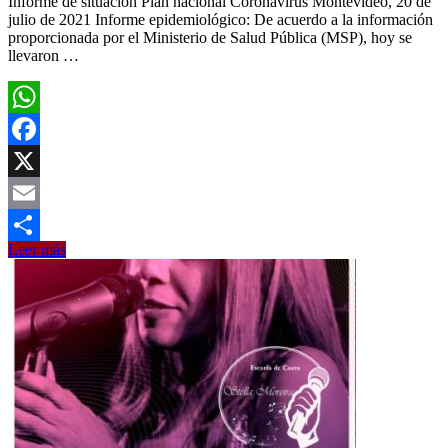
Informe de situación Plan nacional Coronavirus Montevideo, 20 de
julio de 2021 Informe epidemiológico: De acuerdo a la información
proporcionada por el Ministerio de Salud Pública (MSP), hoy se
llevaron …
WhatsApp
Facebook
X
Email
SINAE
Leer más
Compartir
confirmó
6
casos
nuevos
de
Covid-
19
en
Salto
este
martes