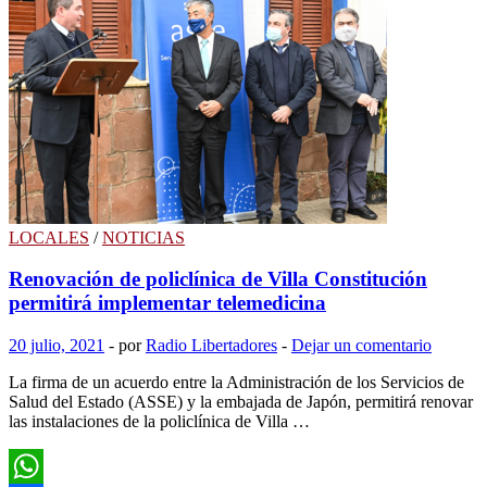
de
escucha
y
orientación
para
mujeres
que
sufren
violencia
atenderá
las
24
LOCALES
/
NOTICIAS
horas
Renovación de policlínica de Villa Constitución
permitirá implementar telemedicina
20 julio, 2021
-
por
Radio Libertadores
-
Dejar un comentario
La firma de un acuerdo entre la Administración de los Servicios de
Salud del Estado (ASSE) y la embajada de Japón, permitirá renovar
las instalaciones de la policlínica de Villa …