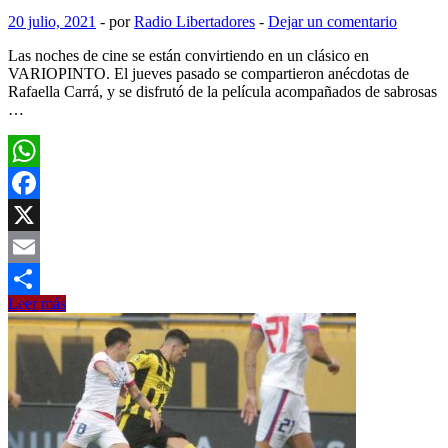
20 julio, 2021
-
por
Radio Libertadores
-
Dejar un comentario
Las noches de cine se están convirtiendo en un clásico en
VARIOPINTO. El jueves pasado se compartieron anécdotas de
Rafaella Carrá, y se disfrutó de la película acompañados de sabrosas
…
WhatsApp
Facebook
X
Email
VARIOPINTO
Leer más
Compartir
continúa
proponiendo
cada
semana
eventos
artísticos
para
el