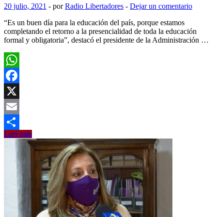
20 julio, 2021
-
por
Radio Libertadores
-
Dejar un comentario
“Es un buen día para la educación del país, porque estamos
completando el retorno a la presencialidad de toda la educación
formal y obligatoria”, destacó el presidente de la Administración …
WhatsApp
Facebook
X
Email
Robert
Leer más
Compartir
Silva:
Regreso
total
a
educación
presencial
se
basa
en