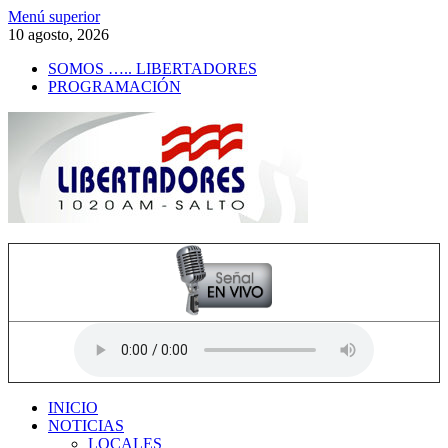
Saltar
Menú superior
al
10 agosto, 2026
contenido
SOMOS ….. LIBERTADORES
PROGRAMACIÓN
Radio Libertadores
1020 AM
INICIO
NOTICIAS
LOCALES