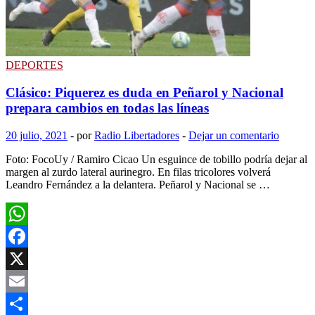
gusto
y
disfrute
de
todos
DEPORTES
Clásico: Piquerez es duda en Peñarol y Nacional
prepara cambios en todas las líneas
20 julio, 2021
-
por
Radio Libertadores
-
Dejar un comentario
Foto: FocoUy / Ramiro Cicao Un esguince de tobillo podría dejar al
margen al zurdo lateral aurinegro. En filas tricolores volverá
Leandro Fernández a la delantera. Peñarol y Nacional se …
WhatsApp
Facebook
X
Email