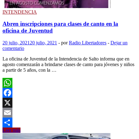
y
1
INTENDENCIA
fallecimiento.
Hay
Abren inscripciones para clases de canto en la
141
oficina de Juventud
casos
activos
20 julio, 2021
20 julio, 2021
-
por
Radio Libertadores
-
Dejar un
comentario
La oficina de Juventud de la Intendencia de Salto informa que en
agosto comenzarán a brindarse clases de canto para jóvenes y niños
a partir de 5 años, con la …
WhatsApp
Facebook
X
Email
Abren
Leer más
Compartir
inscripciones