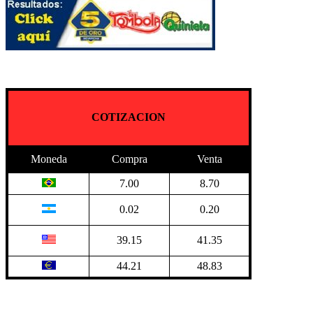
COTIZACION
Moneda
Compra
Venta
7.00
8.70
0.02
0.20
39.15
41.35
44.21
48.83