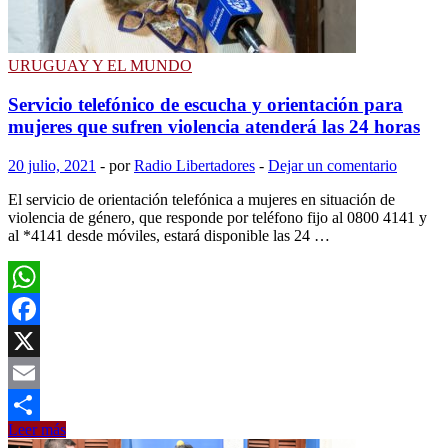
trabajo
de
docentes,
funcionarios
URUGUAY Y EL MUNDO
y
alumnos
Servicio telefónico de escucha y orientación para
mujeres que sufren violencia atenderá las 24 horas
20 julio, 2021
-
por
Radio Libertadores
-
Dejar un comentario
El servicio de orientación telefónica a mujeres en situación de
violencia de género, que responde por teléfono fijo al 0800 4141 y
al *4141 desde móviles, estará disponible las 24 …
WhatsApp
Facebook
X
Email
Servicio
Leer más
Compartir
telefónico