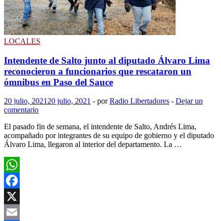
LOCALES
Intendente de Salto junto al diputado Álvaro Lima
reconocieron a funcionarios que rescataron un
ómnibus en Paso del Sauce
20 julio, 2021
20 julio, 2021
-
por
Radio Libertadores
-
Dejar un
comentario
El pasado fin de semana, el intendente de Salto, Andrés Lima,
acompañado por integrantes de su equipo de gobierno y el diputado
Álvaro Lima, llegaron al interior del departamento. La …
WhatsApp
Facebook
X