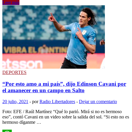
Clásico:
Leer más
Compartir
Piquerez
es
duda
en
Peñarol
y
Nacional
prepara
cambios
en
todas
las
líneas
DEPORTES
“Por esto amo a mi país”, dijo Edinson Cavani por
el amanecer en un campo en Salto
20 julio, 2021
-
por
Radio Libertadores
-
Dejar un comentario
Foto: EFE / Raúl Martínez “Qué lo parió. Mirá si no es hermoso
eso”, contó Cavani en un video sobre la salida del sol. “Si esto no es
hermoso díganme …