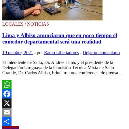
LOCALES
/
NOTICIAS
Lima y Albisu anunciaron que en poco tiempo el
comedor departamental será una realidad
19 octubre, 2021
-
por
Radio Libertadores
-
Dejar un comentario
El intendente de Salto, Dr. Andrés Lima, y el presidente de la
Delegación Uruguaya de la Comisión Técnica Mixta de Salto
Grande, Dr. Carlos Albisu, brindaron una conferencia de prensa …
WhatsApp
Facebook
X
Email
Lima
Leer más