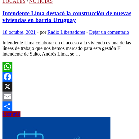
LOCALES
/
NOTICIAS
Intendente Lima destacó la construcción de nuevas
viviendas en barrio Uruguay
18 octubre, 2021
-
por
Radio Libertadores
-
Dejar un comentario
Intendente Lima colaborar en el acceso a la vivienda es una de las
líneas de trabajo que nos hemos marcado para esta gestión El
intendente de Salto, Andrés Lima, se …
WhatsApp
Facebook
X
Email
Intendente
Leer más
Compartir
Lima
destacó
la
construcción