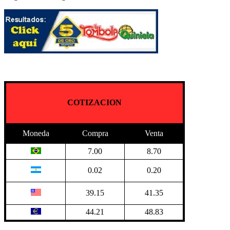
COTIZACION
Moneda
Compra
Venta
7.00
8.70
0.02
0.20
39.15
41.35
44.21
48.83