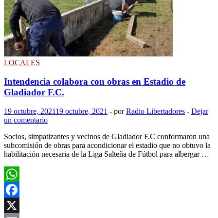
por
la
Semana
Argentina
en
Uruguay
LOCALES
Intendencia colabora con obras en Estadio de
Gladiador F.C.
19 octubre, 2021
19 octubre, 2021
-
por
Radio Libertadores
-
Dejar
un comentario
Socios, simpatizantes y vecinos de Gladiador F.C conformaron una
subcomisión de obras para acondicionar el estadio que no obtuvo la
habilitación necesaria de la Liga Salteña de Fútbol para albergar …
WhatsApp
Facebook