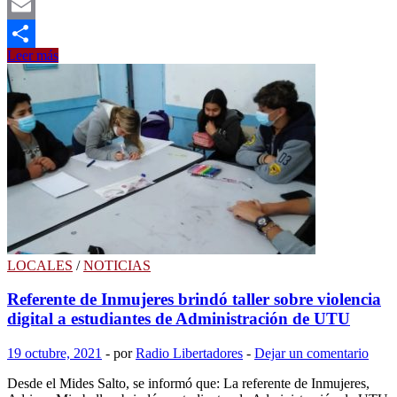
X
Email
Intendencia
Leer más
Compartir
colabora
con
obras
en
Estadio
de
Gladiador
F.C.
LOCALES
/
NOTICIAS
Referente de Inmujeres brindó taller sobre violencia
digital a estudiantes de Administración de UTU
19 octubre, 2021
-
por
Radio Libertadores
-
Dejar un comentario
Desde el Mides Salto, se informó que: La referente de Inmujeres,