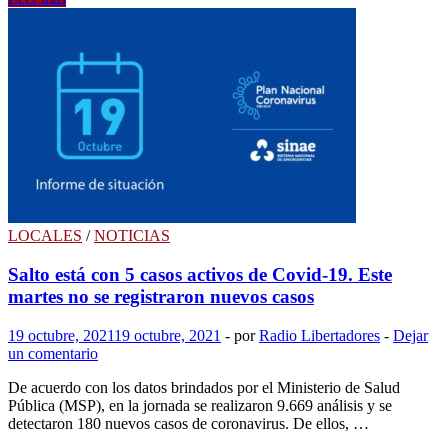
Compartir
y
Albisu
anunciaron
que
en
poco
tiempo
el
comedor
departamental
será
una
realidad
LOCALES
/
NOTICIAS
Salto está con 5 casos activos de Covid-19. Este
martes no se registraron nuevos casos
19 octubre, 2021
19 octubre, 2021
-
por
Radio Libertadores
-
Dejar
un comentario
De acuerdo con los datos brindados por el Ministerio de Salud
Pública (MSP), en la jornada se realizaron 9.669 análisis y se
detectaron 180 nuevos casos de coronavirus. De ellos, …