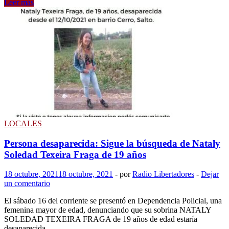
Andrés
Leer más
Compartir
Lima
y
Carlos
Albisu
se
reunieron
para
coordinar
firma
de
convenio
que
se
LOCALES
realiza
este
Persona desaparecida: Sigue la búsqueda de Nataly
martes
Soledad Texeira Fraga de 19 años
18 octubre, 2021
18 octubre, 2021
-
por
Radio Libertadores
-
Dejar
un comentario
El sábado 16 del corriente se presentó en Dependencia Policial, una
femenina mayor de edad, denunciando que su sobrina NATALY
SOLEDAD TEXEIRA FRAGA de 19 años de edad estaría
desaparecida …