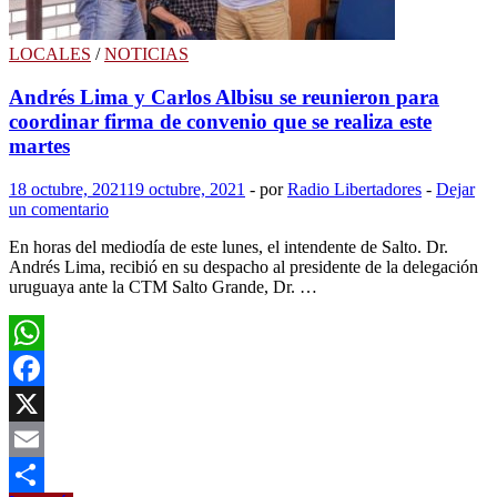
caño
colector
de
LOCALES
/
NOTICIAS
OSE
Andrés Lima y Carlos Albisu se reunieron para
coordinar firma de convenio que se realiza este
martes
18 octubre, 2021
19 octubre, 2021
-
por
Radio Libertadores
-
Dejar
un comentario
En horas del mediodía de este lunes, el intendente de Salto. Dr.
Andrés Lima, recibió en su despacho al presidente de la delegación
uruguaya ante la CTM Salto Grande, Dr. …
WhatsApp
Facebook
X
Email