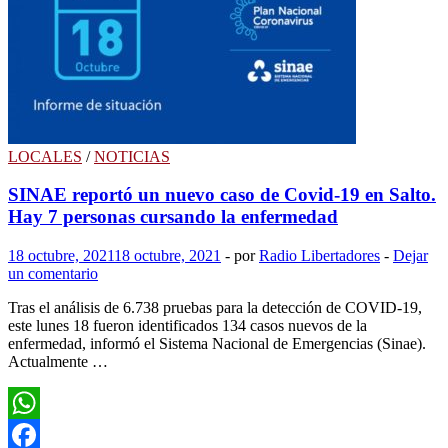
de
nuevas
viviendas
en
barrio
Uruguay
LOCALES
/
NOTICIAS
SINAE reportó un nuevo caso de Covid-19 en Salto.
Hay 7 personas cursando la enfermedad
18 octubre, 2021
18 octubre, 2021
-
por
Radio Libertadores
-
Dejar
un comentario
Tras el análisis de 6.738 pruebas para la detección de COVID-19,
este lunes 18 fueron identificados 134 casos nuevos de la
enfermedad, informó el Sistema Nacional de Emergencias (Sinae).
Actualmente …
WhatsApp