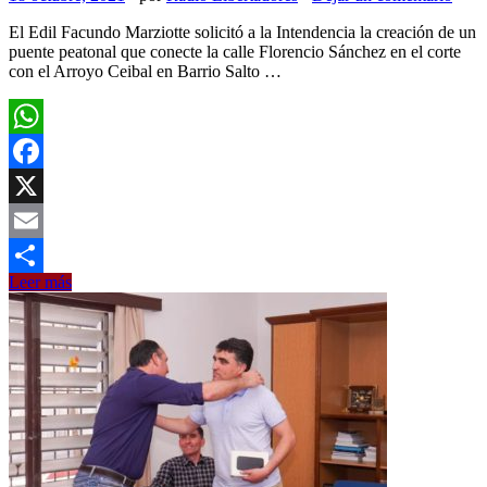
El Edil Facundo Marziotte solicitó a la Intendencia la creación de un
puente peatonal que conecte la calle Florencio Sánchez en el corte
con el Arroyo Ceibal en Barrio Salto …
WhatsApp
Facebook
X
Email
Edil
Leer más
Compartir
Marziotte
reclama
pasaje
y
advierte
peligro
por
mal
uso
de