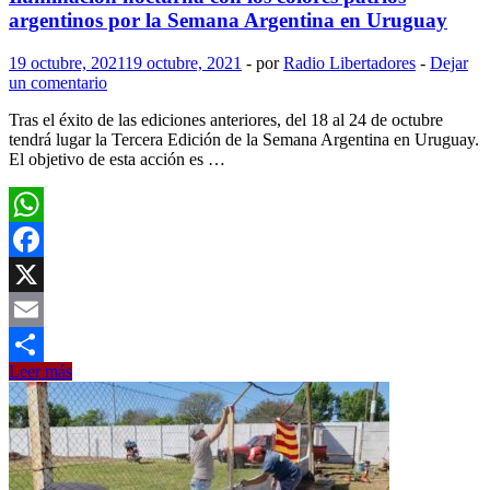
argentinos por la Semana Argentina en Uruguay
19 octubre, 2021
19 octubre, 2021
-
por
Radio Libertadores
-
Dejar
un comentario
Tras el éxito de las ediciones anteriores, del 18 al 24 de octubre
tendrá lugar la Tercera Edición de la Semana Argentina en Uruguay.
El objetivo de esta acción es …
WhatsApp
Facebook
X
Email
Iluminación
Leer más
Compartir
nocturna
con
los
colores
patrios
argentinos