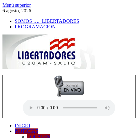
Saltar
Menú superior
al
6 agosto, 2026
contenido
SOMOS ….. LIBERTADORES
PROGRAMACIÓN
Radio Libertadores
1020 AM
INICIO
NOTICIAS
LOCALES