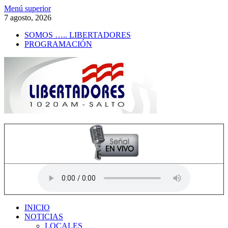
Saltar
Menú superior
al
7 agosto, 2026
contenido
SOMOS ….. LIBERTADORES
PROGRAMACIÓN
Radio Libertadores
1020 AM
INICIO
NOTICIAS
LOCALES