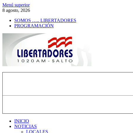
Saltar
Menú superior
al
8 agosto, 2026
contenido
SOMOS ….. LIBERTADORES
PROGRAMACIÓN
Radio Libertadores
1020 AM
INICIO
NOTICIAS
LOCALES