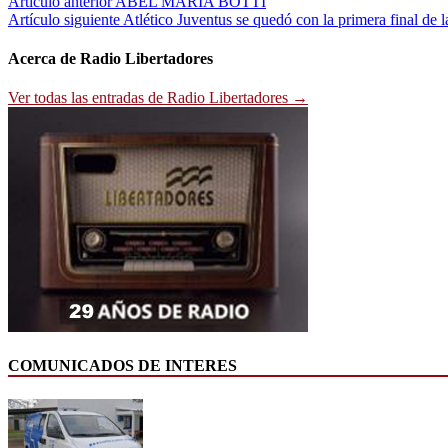
Navegación
Artículo anterior
ABEL MARIA BOTTI
Artículo siguiente
Atlético Juventus se quedó con la primera final de 
de
entradas
Acerca de Radio Libertadores
Ver todas las entradas de Radio Libertadores →
COMUNICADOS DE INTERES