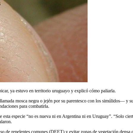
picar, ya estuvo en territorio uruguayo y explicó cómo paliarla.
 llamada mosca negra o jején por su parentesco con los simúlidos— y su
ndaciones para combatirla.
que esta especie “no es nueva ni en Argentina ni en Uruguay”. “Solo ci
alaron.
uso de repelentes comunes (DEET) y evitar zonas de vegetación densa c