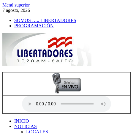
Saltar
Menú superior
al
7 agosto, 2026
contenido
SOMOS ….. LIBERTADORES
PROGRAMACIÓN
Radio Libertadores
1020 AM
INICIO
NOTICIAS
LOCALES