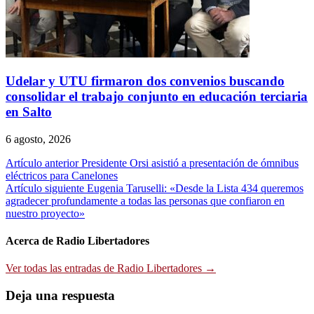
Udelar y UTU firmaron dos convenios buscando
consolidar el trabajo conjunto en educación terciaria
en Salto
6 agosto, 2026
Navegación
Artículo anterior
Presidente Orsi asistió a presentación de ómnibus
eléctricos para Canelones
de
Artículo siguiente
Eugenia Taruselli: «Desde la Lista 434 queremos
entradas
agradecer profundamente a todas las personas que confiaron en
nuestro proyecto»
Acerca de Radio Libertadores
Ver todas las entradas de Radio Libertadores →
Deja una respuesta