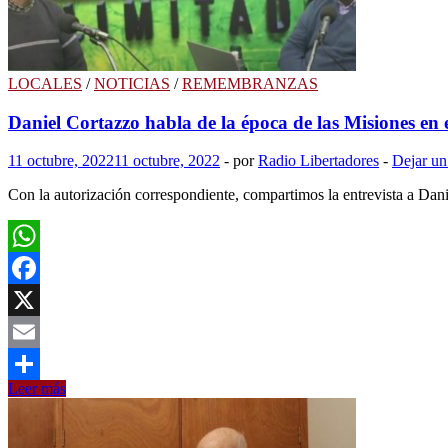
LOCALES
/
NOTICIAS
/
REMEMBRANZAS
Daniel Cortazzo habla de la época de las Misiones en
11 octubre, 2022
11 octubre, 2022
-
por
Radio Libertadores
-
Dejar un
Con la autorización correspondiente, compartimos la entrevista a Dani
WhatsApp
Facebook
X
Email
Daniel
Leer más
Compartir
Cortazzo
habla
de