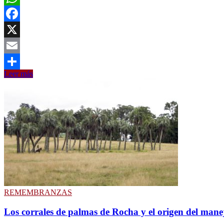
WhatsApp
Facebook
X
Email
Entrevista
Leer más
Compartir
a
Andrés
Brizolara
Texeira
REMEMBRANZAS
Los corrales de palmas de Rocha y el origen del ma