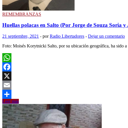
ganadero
en
Uruguay
REMEMBRANZAS
Huellas polacas en Salto (Por Jorge de Souza Soria 
21 septiembre, 2021
-
por
Radio Libertadores
-
Dejar un comentario
Foto: Moisés Korytnicki Salto, por su ubicación geográfica, ha sido a
WhatsApp
Facebook
X
Email
Huellas
Leer más
Compartir
polacas
en
Salto
(Por
Jorge