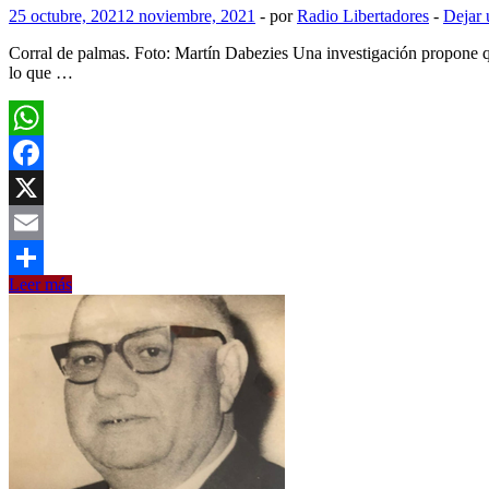
25 octubre, 2021
2 noviembre, 2021
-
por
Radio Libertadores
-
Dejar 
Corral de palmas. Foto: Martín Dabezies Una investigación propone 
lo que …
WhatsApp
Facebook
X
Email
Los
Leer más
Compartir
corrales
de
palmas
de
Rocha
y
el
origen
del
manejo