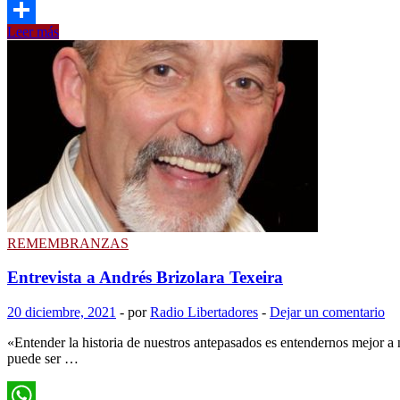
Email
Ucranianos
Leer más
Compartir
en
Salto
(I).
Por
el
Dr.
Carlos
Texeira
REMEMBRANZAS
Entrevista a Andrés Brizolara Texeira
20 diciembre, 2021
-
por
Radio Libertadores
-
Dejar un comentario
«Entender la historia de nuestros antepasados es entendernos mejor 
puede ser …