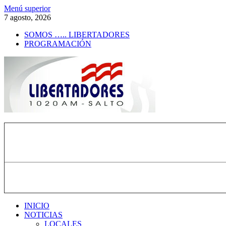
Saltar
Menú superior
al
7 agosto, 2026
contenido
SOMOS ….. LIBERTADORES
PROGRAMACIÓN
Radio Libertadores
1020 AM
INICIO
NOTICIAS
LOCALES