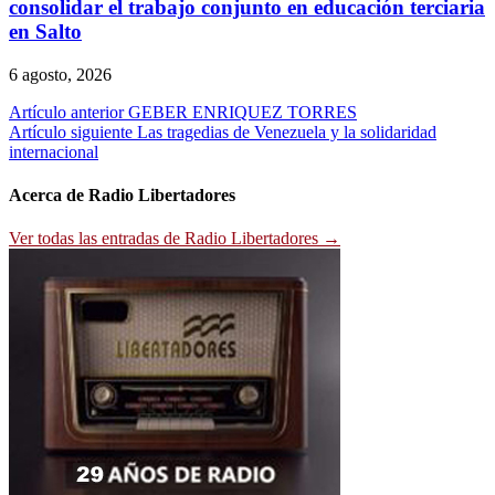
consolidar el trabajo conjunto en educación terciaria
en Salto
6 agosto, 2026
Navegación
Artículo anterior
GEBER ENRIQUEZ TORRES
Artículo siguiente
Las tragedias de Venezuela y la solidaridad
de
internacional
entradas
Acerca de Radio Libertadores
Ver todas las entradas de Radio Libertadores →