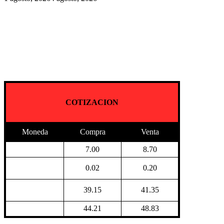
COTIZACION
Moneda
Compra
Venta
7.00
8.70
0.02
0.20
39.15
41.35
44.21
48.83