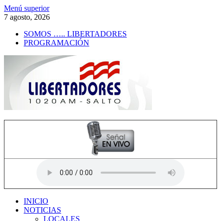
Saltar
Menú superior
al
7 agosto, 2026
contenido
SOMOS ….. LIBERTADORES
PROGRAMACIÓN
Radio Libertadores
1020 AM
INICIO
NOTICIAS
LOCALES