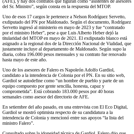
(AFE), y hay dos contratos que figuran como “asistentes de asesores
del Sr. Ministro”, según consta en la respuesta del MTOP.
Uno de esos 17 cargos le pertenece a Nelson Rodríguez Servetto,
exdiputado del PN por Maldonado. Según el documento, Rodríguez
Servetto ingresó al ministerio en mayo de 2023 y fue “contratado
por el ministro Heber”, pese a que Luis Alberto Heber dejó la
titularidad del MTOP en mayo de 2021. El exdiputado blanco está
asignado a la regional dos de la Dirección Nacional de Vialidad, que
justamente incluye al departamento de Maldonado. Según supo la
diaria, cobra 196.000 pesos mensuales y su contrato fue renovado
hasta mayo de este año.
Uno de los asesores de Falero es Napoleón Adolfo Gardiol,
candidato a la intendencia de Colonia por el PN. En su sitio web,
Gardiol se autodefine como “un hombre de pueblo y parte de un
equipo compuesto por gente sencilla, honesta, capaz y
comprometida”. Está cobrando 183.000 pesos por 40 horas
semanales como asesor del directorio de AFE.
En setiembre del año pasado, en una entrevista con El Eco Digital,
Gardiol se mostró optimista respecto de su candidatura a la
intendencia de Colonia y mencionó entre sus apoyos “la lista del
ministro Falero”.
Consultado sobre la idoneidad técnica de Gardiol, Falero dijo que