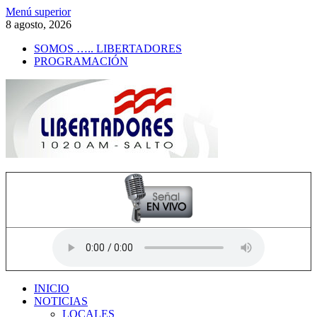
Saltar
Menú superior
al
8 agosto, 2026
contenido
SOMOS ….. LIBERTADORES
PROGRAMACIÓN
Radio Libertadores
1020 AM
INICIO
NOTICIAS
LOCALES