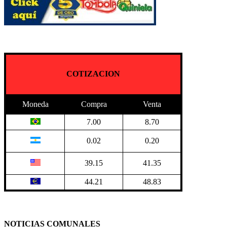
COTIZACION
Moneda
Compra
Venta
7.00
8.70
0.02
0.20
39.15
41.35
44.21
48.83
NOTICIAS COMUNALES