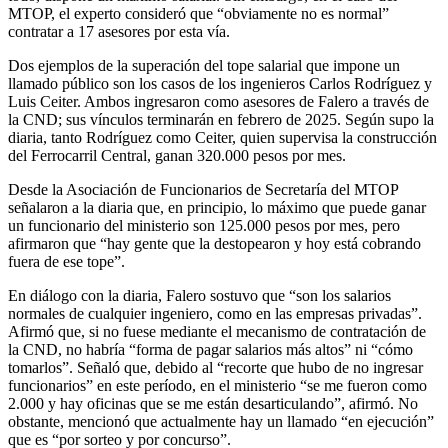
MTOP, el experto consideró que “obviamente no es normal”
contratar a 17 asesores por esta vía.
Dos ejemplos de la superación del tope salarial que impone un
llamado público son los casos de los ingenieros Carlos Rodríguez y
Luis Ceiter. Ambos ingresaron como asesores de Falero a través de
la CND; sus vínculos terminarán en febrero de 2025. Según supo la
diaria, tanto Rodríguez como Ceiter, quien supervisa la construcción
del Ferrocarril Central, ganan 320.000 pesos por mes.
Desde la Asociación de Funcionarios de Secretaría del MTOP
señalaron a la diaria que, en principio, lo máximo que puede ganar
un funcionario del ministerio son 125.000 pesos por mes, pero
afirmaron que “hay gente que la destopearon y hoy está cobrando
fuera de ese tope”.
En diálogo con la diaria, Falero sostuvo que “son los salarios
normales de cualquier ingeniero, como en las empresas privadas”.
Afirmó que, si no fuese mediante el mecanismo de contratación de
la CND, no habría “forma de pagar salarios más altos” ni “cómo
tomarlos”. Señaló que, debido al “recorte que hubo de no ingresar
funcionarios” en este período, en el ministerio “se me fueron como
2.000 y hay oficinas que se me están desarticulando”, afirmó. No
obstante, mencionó que actualmente hay un llamado “en ejecución”
que es “por sorteo y por concurso”.