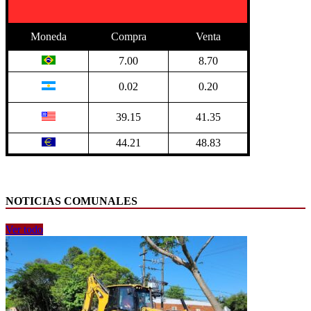
Moneda
Compra
Venta
7.00
8.70
0.02
0.20
39.15
41.35
44.21
48.83
NOTICIAS COMUNALES
Ver todo