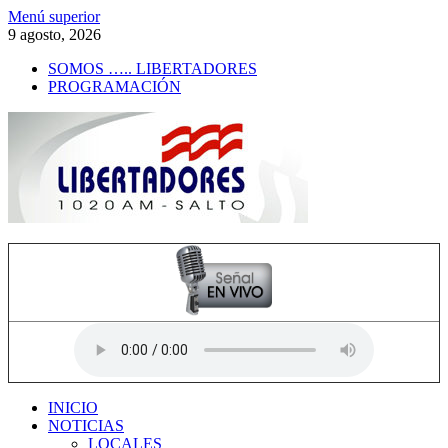
Saltar
Menú superior
al
9 agosto, 2026
contenido
SOMOS ….. LIBERTADORES
PROGRAMACIÓN
Radio Libertadores
1020 AM
INICIO
NOTICIAS
LOCALES