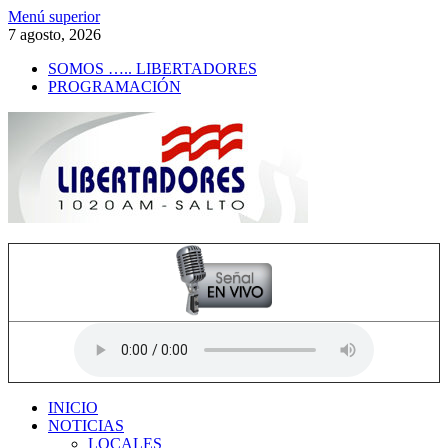
Saltar
Menú superior
al
7 agosto, 2026
contenido
SOMOS ….. LIBERTADORES
PROGRAMACIÓN
Radio Libertadores
1020 AM
INICIO
NOTICIAS
LOCALES