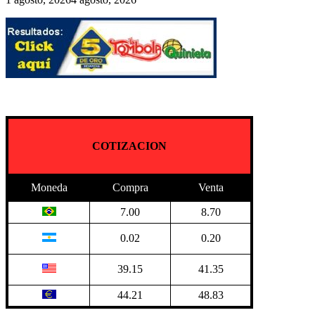
COTIZACION
Moneda
Compra
Venta
7.00
8.70
0.02
0.20
39.15
41.35
44.21
48.83