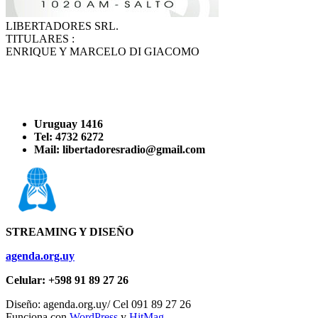
LIBERTADORES SRL.
TITULARES :
ENRIQUE Y MARCELO DI GIACOMO
Uruguay 1416
Tel: 4732 6272
Mail: libertadoresradio@gmail.com
STREAMING Y DISEÑO
agenda.org.uy
Celular: +598 91 89 27 26
Diseño: agenda.org.uy/ Cel 091 89 27 26
Funciona con
WordPress
y
HitMag
.