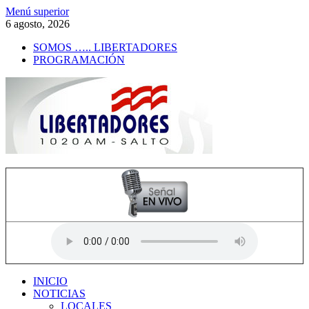
Saltar
Menú superior
al
6 agosto, 2026
contenido
SOMOS ….. LIBERTADORES
PROGRAMACIÓN
Radio Libertadores
1020 AM
INICIO
NOTICIAS
LOCALES