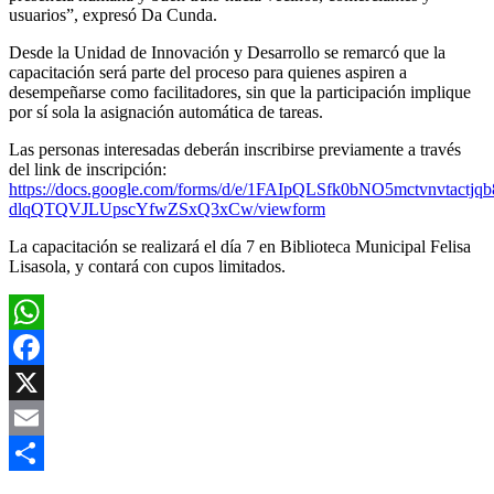
usuarios”, expresó Da Cunda.
Desde la Unidad de Innovación y Desarrollo se remarcó que la
capacitación será parte del proceso para quienes aspiren a
desempeñarse como facilitadores, sin que la participación implique
por sí sola la asignación automática de tareas.
Las personas interesadas deberán inscribirse previamente a través
del link de inscripción:
https://docs.google.com/forms/d/e/1FAIpQLSfk0bNO5mctvnvtactjqb
dlqQTQVJLUpscYfwZSxQ3xCw/viewform
La capacitación se realizará el día 7 en Biblioteca Municipal Felisa
Lisasola, y contará con cupos limitados.
WhatsApp
Facebook
X
Email
Compartir