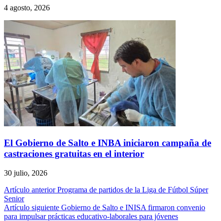
4 agosto, 2026
El Gobierno de Salto e INBA iniciaron campaña de
castraciones gratuitas en el interior
30 julio, 2026
Navegación
Artículo anterior
Programa de partidos de la Liga de Fútbol Súper
Senior
de
Artículo siguiente
Gobierno de Salto e INISA firmaron convenio
entradas
para impulsar prácticas educativo-laborales para jóvenes