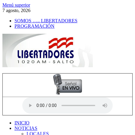
Saltar
Menú superior
al
7 agosto, 2026
contenido
SOMOS ….. LIBERTADORES
PROGRAMACIÓN
Radio Libertadores
1020 AM
INICIO
NOTICIAS
LOCALES