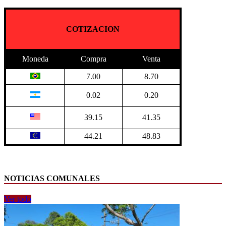
COTIZACION
Moneda
Compra
Venta
7.00
8.70
0.02
0.20
39.15
41.35
44.21
48.83
NOTICIAS COMUNALES
Ver todo