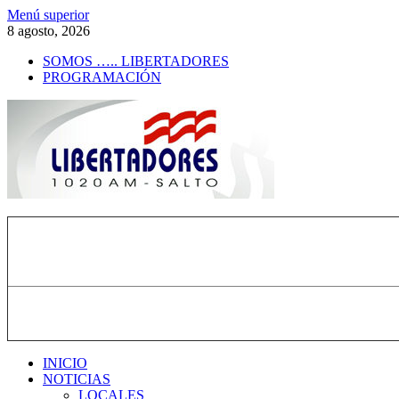
Saltar
Menú superior
al
8 agosto, 2026
contenido
SOMOS ….. LIBERTADORES
PROGRAMACIÓN
Radio Libertadores
1020 AM
INICIO
NOTICIAS
LOCALES