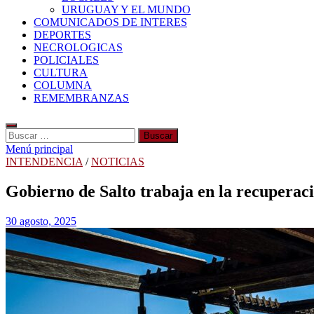
URUGUAY Y EL MUNDO
COMUNICADOS DE INTERES
DEPORTES
NECROLOGICAS
POLICIALES
CULTURA
COLUMNA
REMEMBRANZAS
Buscar:
Menú principal
INTENDENCIA
/
NOTICIAS
Gobierno de Salto trabaja en la recuperac
30 agosto, 2025