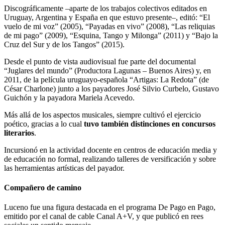
Discográficamente –aparte de los trabajos colectivos editados en
Uruguay, Argentina y España en que estuvo presente–, editó: “El
vuelo de mi voz” (2005), “Payadas en vivo” (2008), “Las reliquias
de mi pago” (2009), “Esquina, Tango y Milonga” (2011) y “Bajo la
Cruz del Sur y de los Tangos” (2015).
Desde el punto de vista audiovisual fue parte del documental
“Juglares del mundo” (Productora Lagunas – Buenos Aires) y, en
2011, de la película uruguayo-española “Artigas: La Redota” (de
César Charlone) junto a los payadores José Silvio Curbelo, Gustavo
Guichón y la payadora Mariela Acevedo.
Más allá de los aspectos musicales, siempre cultivó el ejercicio
poético, gracias a lo cual
tuvo también distinciones en concursos
literarios
.
Incursionó en la actividad docente en centros de educación media y
de educación no formal, realizando talleres de versificación y sobre
las herramientas artísticas del payador.
Compañero de camino
Luceno fue una figura destacada en el programa De Pago en Pago,
emitido por el canal de cable Canal A+V, y que publicó en rees