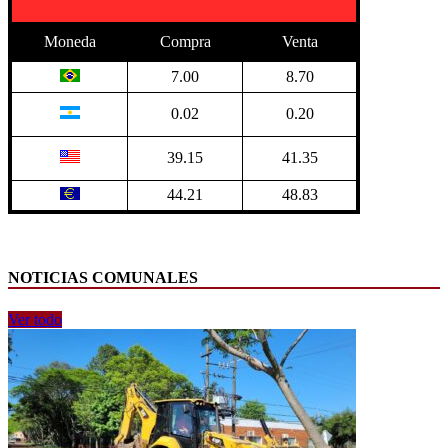
Moneda
Compra
Venta
7.00
8.70
0.02
0.20
39.15
41.35
44.21
48.83
NOTICIAS COMUNALES
Ver todo