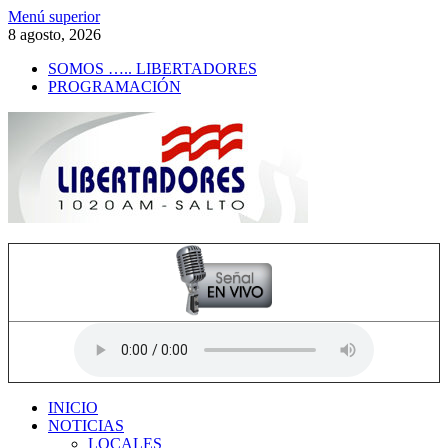
Saltar
Menú superior
al
8 agosto, 2026
contenido
SOMOS ….. LIBERTADORES
PROGRAMACIÓN
Radio Libertadores
1020 AM
INICIO
NOTICIAS
LOCALES