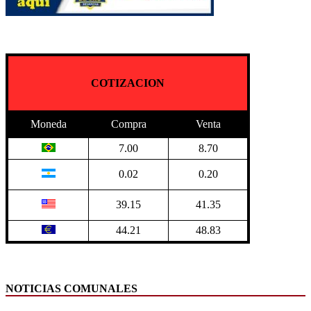
COTIZACION
Moneda
Compra
Venta
7.00
8.70
0.02
0.20
39.15
41.35
44.21
48.83
NOTICIAS COMUNALES