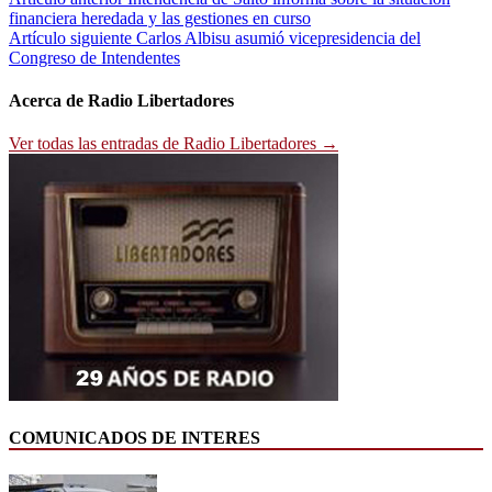
Navegación
financiera heredada y las gestiones en curso
de
Artículo siguiente
Carlos Albisu asumió vicepresidencia del
entradas
Congreso de Intendentes
Acerca de Radio Libertadores
Ver todas las entradas de Radio Libertadores →
COMUNICADOS DE INTERES