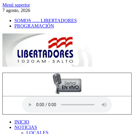
Saltar
Menú superior
al
7 agosto, 2026
contenido
SOMOS ….. LIBERTADORES
PROGRAMACIÓN
Radio Libertadores
1020 AM
INICIO
NOTICIAS
LOCALES