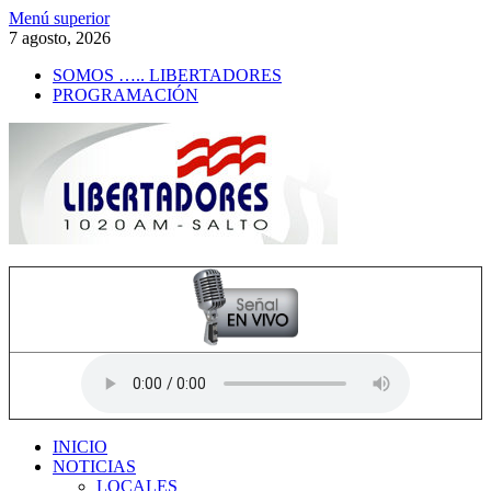
Saltar
Menú superior
al
7 agosto, 2026
contenido
SOMOS ….. LIBERTADORES
PROGRAMACIÓN
Radio Libertadores
1020 AM
INICIO
NOTICIAS
LOCALES