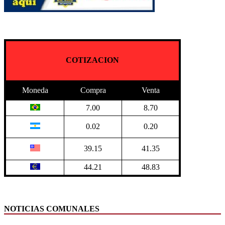
COTIZACION
Moneda
Compra
Venta
7.00
8.70
0.02
0.20
39.15
41.35
44.21
48.83
NOTICIAS COMUNALES