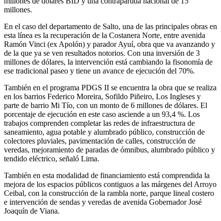
millones de dólares BID y una contrapartida nacional de 15
millones.
En el caso del departamento de Salto, una de las principales obras en
esta línea es la recuperación de la Costanera Norte, entre avenida
Ramón Vinci (ex Apolón) y parador Ayuí, obra que va avanzando y
de la que ya se ven resultados notorios. Con una inversión de 3
millones de dólares, la intervención está cambiando la fisonomía de
ese tradicional paseo y tiene un avance de ejecución del 70%.
También en el programa PDGS II se encuentra la obra que se realiza
en los barrios Federico Moreira, Sofildo Piñeiro, Los Ingleses y
parte de barrio Mi Tío, con un monto de 6 millones de dólares. El
porcentaje de ejecución en este caso asciende a un 93,4 %. Los
trabajos comprenden completar las redes de infraestructura de
saneamiento, agua potable y alumbrado público, construcción de
colectores pluviales, pavimentación de calles, construcción de
veredas, mejoramiento de paradas de ómnibus, alumbrado público y
tendido eléctrico, señaló Lima.
También en esta modalidad de financiamiento está comprendida la
mejora de los espacios públicos contiguos a las márgenes del Arroyo
Ceibal, con la construcción de la rambla norte, parque lineal costero
e intervención de sendas y veredas de avenida Gobernador José
Joaquín de Viana.