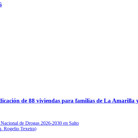
6
icación de 88 viviendas para familias de La Amarilla
gia Nacional de Drogas 2026-2030 en Salto
q. Rogelio Texeira)