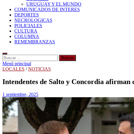
URUGUAY Y EL MUNDO
COMUNICADOS DE INTERES
DEPORTES
NECROLOGICAS
POLICIALES
CULTURA
COLUMNA
REMEMBRANZAS
Buscar:
Menú principal
LOCALES
/
NOTICIAS
Intendentes de Salto y Concordia afirman
1 septiembre, 2025