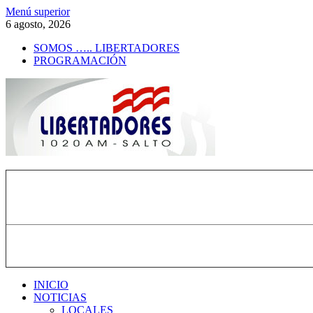
Saltar
Menú superior
al
6 agosto, 2026
contenido
SOMOS ….. LIBERTADORES
PROGRAMACIÓN
Radio Libertadores
1020 AM
INICIO
NOTICIAS
LOCALES