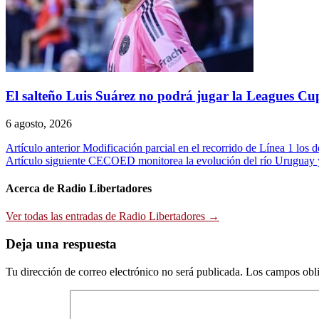
El salteño Luis Suárez no podrá jugar la Leagues Cu
6 agosto, 2026
Navegación
Artículo anterior
Modificación parcial en el recorrido de Línea 1 los d
Artículo siguiente
CECOED monitorea la evolución del río Uruguay y 
de
entradas
Acerca de Radio Libertadores
Ver todas las entradas de Radio Libertadores →
Deja una respuesta
Tu dirección de correo electrónico no será publicada.
Los campos obli