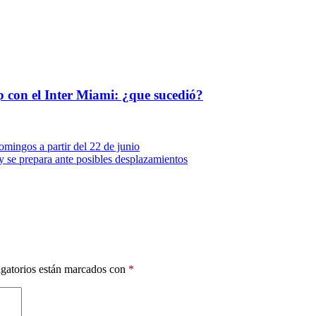
p con el Inter Miami: ¿que sucedió?
omingos a partir del 22 de junio
se prepara ante posibles desplazamientos
gatorios están marcados con
*