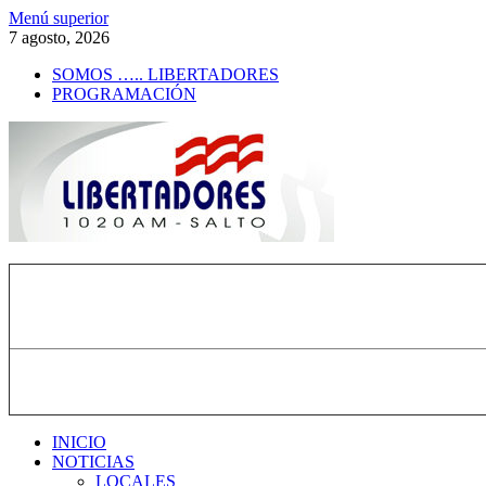
Saltar
Menú superior
al
7 agosto, 2026
contenido
SOMOS ….. LIBERTADORES
PROGRAMACIÓN
Radio Libertadores
1020 AM
INICIO
NOTICIAS
LOCALES