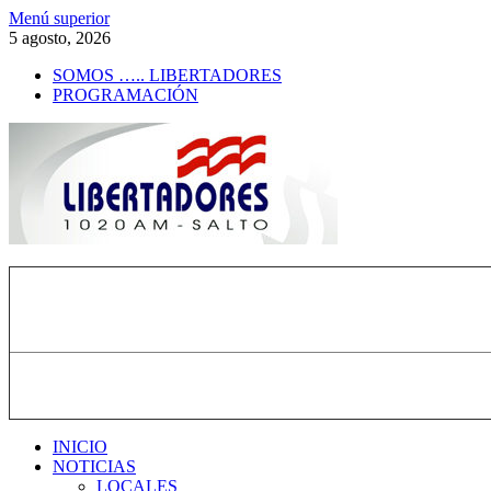
Saltar
Menú superior
al
5 agosto, 2026
contenido
SOMOS ….. LIBERTADORES
PROGRAMACIÓN
Radio Libertadores
1020 AM
INICIO
NOTICIAS
LOCALES