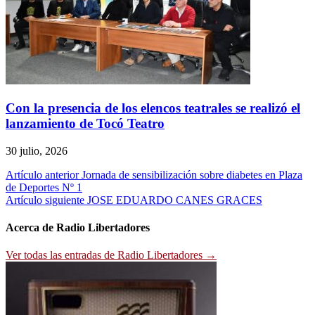
Con la presencia de los elencos teatrales se realizó el
lanzamiento de Tocó Teatro
30 julio, 2026
Navegación
Artículo anterior
Jornada de sensibilización sobre diabetes en Plaza
de Deportes Nº 1
de
Artículo siguiente
JOSE EDUARDO CANES GRACES
entradas
Acerca de Radio Libertadores
Ver todas las entradas de Radio Libertadores →