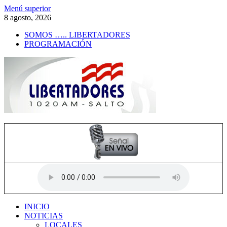
Saltar
Menú superior
al
8 agosto, 2026
contenido
SOMOS ….. LIBERTADORES
PROGRAMACIÓN
Radio Libertadores
1020 AM
INICIO
NOTICIAS
LOCALES