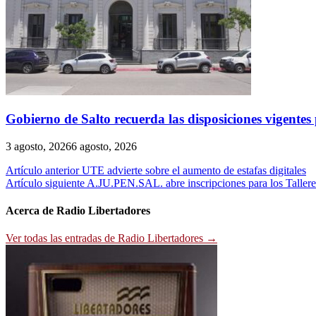
Gobierno de Salto recuerda las disposiciones vigentes p
3 agosto, 2026
6 agosto, 2026
Navegación
Artículo anterior
UTE advierte sobre el aumento de estafas digitales
Artículo siguiente
A.JU.PEN.SAL. abre inscripciones para los Talleres
de
entradas
Acerca de Radio Libertadores
Ver todas las entradas de Radio Libertadores →