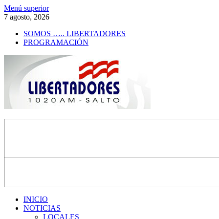
Saltar
Menú superior
al
7 agosto, 2026
contenido
SOMOS ….. LIBERTADORES
PROGRAMACIÓN
Radio Libertadores
1020 AM
INICIO
NOTICIAS
LOCALES