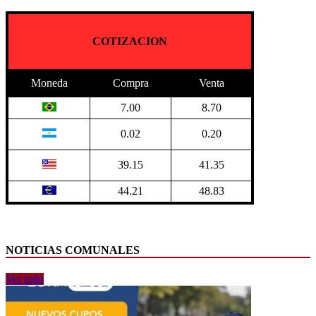
COTIZACION
Moneda
Compra
Venta
7.00
8.70
0.02
0.20
39.15
41.35
44.21
48.83
NOTICIAS COMUNALES
Ver todo