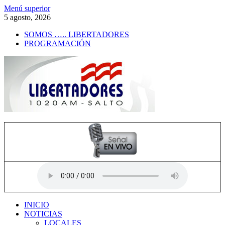
Saltar
Menú superior
al
5 agosto, 2026
contenido
SOMOS ….. LIBERTADORES
PROGRAMACIÓN
Radio Libertadores
1020 AM
INICIO
NOTICIAS
LOCALES