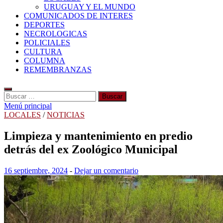
URUGUAY Y EL MUNDO
COMUNICADOS DE INTERES
DEPORTES
NECROLOGICAS
POLICIALES
CULTURA
COLUMNA
REMEMBRANZAS
Buscar:
Menú principal
LOCALES
/
NOTICIAS
Limpieza y mantenimiento en predio
detrás del ex Zoológico Municipal
16 septiembre, 2024
-
Dejar un comentario