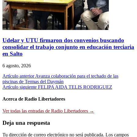
Udelar y UTU firmaron dos convenios buscando
consolidar el trabajo conjunto en educación terciaria
en Salto
6 agosto, 2026
Navegación
Artículo anterior
Avanza colaboración para el techado de las
piscinas de Termas del Daymán
de
Artículo siguiente
FELIPA AIDA TELIS RODRIGUEZ
entradas
Acerca de Radio Libertadores
Ver todas las entradas de Radio Libertadores →
Deja una respuesta
Tu dirección de correo electrónico no será publicada.
Los campos