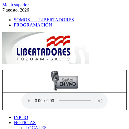
Saltar
Menú superior
al
7 agosto, 2026
contenido
SOMOS ….. LIBERTADORES
PROGRAMACIÓN
Radio Libertadores
1020 AM
INICIO
NOTICIAS
LOCALES