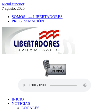
Saltar
Menú superior
al
7 agosto, 2026
contenido
SOMOS ….. LIBERTADORES
PROGRAMACIÓN
Radio Libertadores
1020 AM
INICIO
NOTICIAS
LOCALES