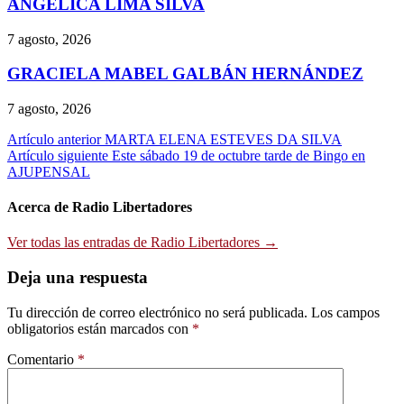
ANGÉLICA LIMA SILVA
7 agosto, 2026
GRACIELA MABEL GALBÁN HERNÁNDEZ
7 agosto, 2026
Navegación
Artículo anterior
MARTA ELENA ESTEVES DA SILVA
Artículo siguiente
Este sábado 19 de octubre tarde de Bingo en
de
AJUPENSAL
entradas
Acerca de Radio Libertadores
Ver todas las entradas de Radio Libertadores →
Deja una respuesta
Tu dirección de correo electrónico no será publicada.
Los campos
obligatorios están marcados con
*
Comentario
*