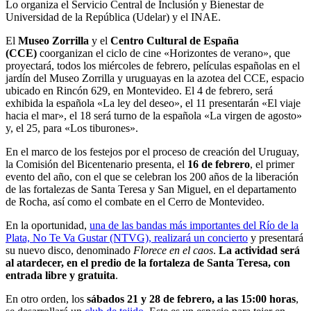
Lo organiza el Servicio Central de Inclusión y Bienestar de
Universidad de la República (Udelar) y el INAE.
El
Museo Zorrilla
y el
Centro Cultural de España
(CCE)
coorganizan el ciclo de cine «Horizontes de verano», que
proyectará, todos los miércoles de febrero, películas españolas en el
jardín del Museo Zorrilla y uruguayas en la azotea del CCE, espacio
ubicado en Rincón 629, en Montevideo. El 4 de febrero, será
exhibida la española «La ley del deseo», el 11 presentarán «El viaje
hacia el mar», el 18 será turno de la española «La virgen de agosto»
y, el 25, para «Los tiburones».
En el marco de los festejos por el proceso de creación del Uruguay,
la Comisión del Bicentenario presenta, el
16 de febrero
,
el primer
evento del año, con el que se celebran los 200 años de la liberación
de las fortalezas de Santa Teresa y San Miguel, en el departamento
de Rocha, así como el combate en el Cerro de Montevideo.
En la oportunidad,
una de las bandas más importantes del Río de la
Plata, No Te Va Gustar (NTVG), realizará un concierto
y presentará
su nuevo disco, denominado
Florece en el caos
.
La actividad será
al atardecer, en el predio de la fortaleza de Santa Teresa, con
entrada libre y gratuita
.
En otro orden, los
sábados 21 y 28 de febrero, a las 15:00 horas
,