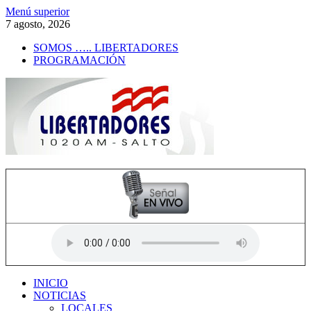
Saltar
Menú superior
al
7 agosto, 2026
contenido
SOMOS ….. LIBERTADORES
PROGRAMACIÓN
Radio Libertadores
1020 AM
INICIO
NOTICIAS
LOCALES