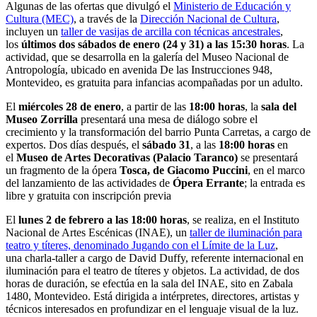
Algunas de las ofertas que divulgó el
Ministerio de Educación y
Cultura (MEC)
, a través de la
Dirección Nacional de Cultura
,
incluyen un
taller de vasijas de arcilla con técnicas ancestrales
,
los
últimos dos sábados de enero (24 y 31) a las 15:30 horas
. La
actividad, que se desarrolla en la galería del Museo Nacional de
Antropología, ubicado en avenida De las Instrucciones 948,
Montevideo, es gratuita para infancias acompañadas por un adulto.
El
miércoles 28 de enero
, a partir de las
18:00 horas
, la
sala del
Museo Zorrilla
presentará una mesa de diálogo sobre el
crecimiento y la transformación del barrio Punta Carretas, a cargo de
expertos. Dos días después, el
sábado 31
, a las
18:00 horas
en
el
Museo de Artes Decorativas (Palacio Taranco)
se presentará
un fragmento de la ópera
Tosca, de Giacomo Puccini
, en el marco
del lanzamiento de las actividades de
Ópera Errante
; la entrada es
libre y gratuita con inscripción previa
El
lunes 2 de febrero a las 18:00 horas
, se realiza, en el Instituto
Nacional de Artes Escénicas (INAE), un
taller de iluminación para
teatro y títeres, denominado Jugando con el Límite de la Luz
,
una charla-taller a cargo de David Duffy, referente internacional en
iluminación para el teatro de títeres y objetos. La actividad, de dos
horas de duración, se efectúa en la sala del INAE, sito en Zabala
1480, Montevideo. Está dirigida a intérpretes, directores, artistas y
técnicos interesados en profundizar en el lenguaje visual de la luz.