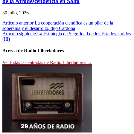
de la Afrodescendencia en Salto
30 julio, 2026
Navegación
Artículo anterior
La cooperación científica es un pilar de la
soberanía y el desarrollo, dijo Cardona
de
Artículo siguiente
La Estrategia de Seguridad de los Estados Unidos
entradas
(III)
Acerca de Radio Libertadores
Ver todas las entradas de Radio Libertadores →