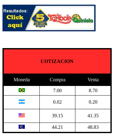
COTIZACION
Moneda
Compra
Venta
7.00
8.70
0.02
0.20
39.15
41.35
44.21
48.83