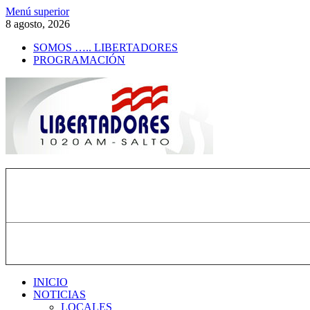
Saltar
Menú superior
al
8 agosto, 2026
contenido
SOMOS ….. LIBERTADORES
PROGRAMACIÓN
Radio Libertadores
1020 AM
INICIO
NOTICIAS
LOCALES