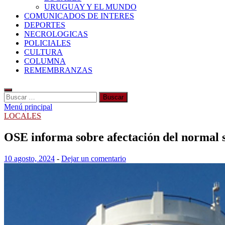
URUGUAY Y EL MUNDO
COMUNICADOS DE INTERES
DEPORTES
NECROLOGICAS
POLICIALES
CULTURA
COLUMNA
REMEMBRANZAS
Buscar:
Menú principal
LOCALES
OSE informa sobre afectación del normal s
10 agosto, 2024
-
Dejar un comentario