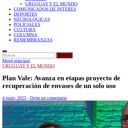
URUGUAY Y EL MUNDO
COMUNICADOS DE INTERES
DEPORTES
NECROLOGICAS
POLICIALES
CULTURA
COLUMNA
REMEMBRANZAS
Buscar:
Menú principal
URUGUAY Y EL MUNDO
Plan Vale: Avanza en etapas proyecto de
recuperación de envases de un solo uso
4 junio, 2025
-
Dejar un comentario