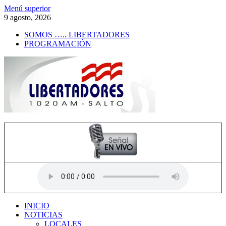
Saltar
Menú superior
al
9 agosto, 2026
contenido
SOMOS ….. LIBERTADORES
PROGRAMACIÓN
Radio Libertadores
1020 AM
INICIO
NOTICIAS
LOCALES