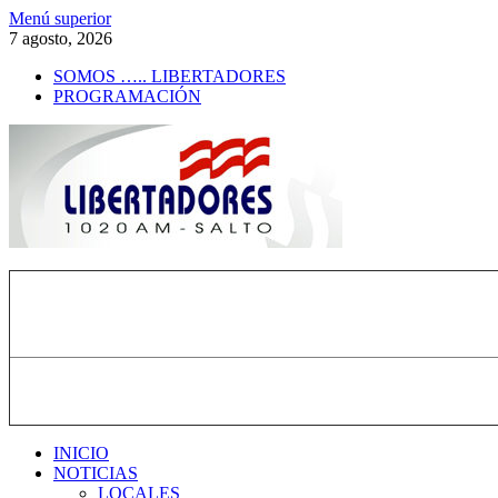
Saltar
Menú superior
al
7 agosto, 2026
contenido
SOMOS ….. LIBERTADORES
PROGRAMACIÓN
Radio Libertadores
1020 AM
INICIO
NOTICIAS
LOCALES