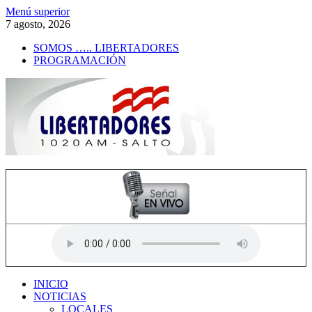
Saltar
Menú superior
al
7 agosto, 2026
contenido
SOMOS ….. LIBERTADORES
PROGRAMACIÓN
Radio Libertadores
1020 AM
INICIO
NOTICIAS
LOCALES