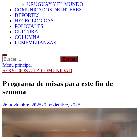
URUGUAY Y EL MUNDO
COMUNICADOS DE INTERES
DEPORTES
NECROLOGICAS
POLICIALES
CULTURA
COLUMNA
REMEMBRANZAS
Buscar:
Menú principal
SERVICIOS A LA COMUNIDAD
Programa de misas para este fin de
semana
26 noviembre, 2025
29 noviembre, 2025