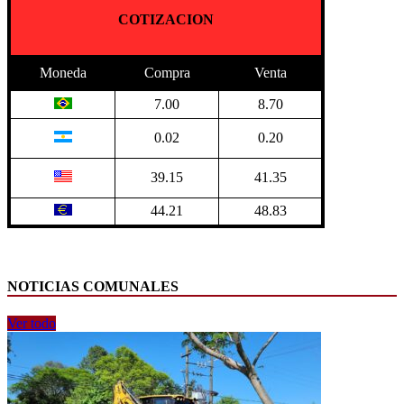
COTIZACION
Moneda
Compra
Venta
7.00
8.70
0.02
0.20
39.15
41.35
44.21
48.83
NOTICIAS COMUNALES
Ver todo