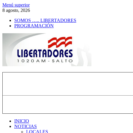
Saltar
Menú superior
al
8 agosto, 2026
contenido
SOMOS ….. LIBERTADORES
PROGRAMACIÓN
Radio Libertadores
1020 AM
INICIO
NOTICIAS
LOCALES