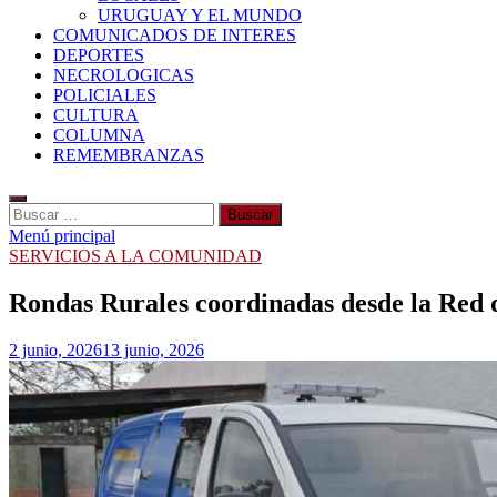
URUGUAY Y EL MUNDO
COMUNICADOS DE INTERES
DEPORTES
NECROLOGICAS
POLICIALES
CULTURA
COLUMNA
REMEMBRANZAS
Buscar:
Menú principal
SERVICIOS A LA COMUNIDAD
Rondas Rurales coordinadas desde la Red 
2 junio, 2026
13 junio, 2026