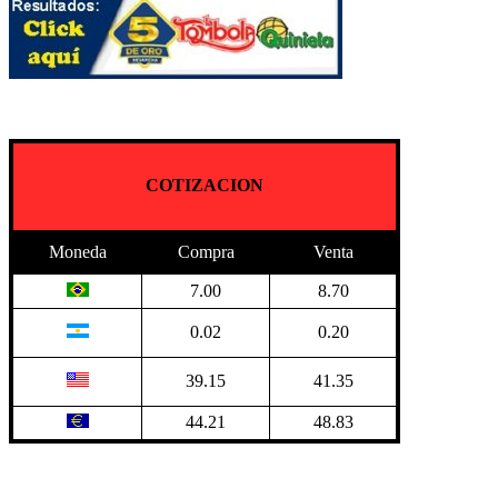
COTIZACION
Moneda
Compra
Venta
7.00
8.70
0.02
0.20
39.15
41.35
44.21
48.83