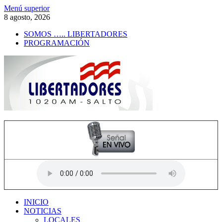
Saltar
Menú superior
al
8 agosto, 2026
contenido
SOMOS ….. LIBERTADORES
PROGRAMACIÓN
Radio Libertadores
1020 AM
INICIO
NOTICIAS
LOCALES