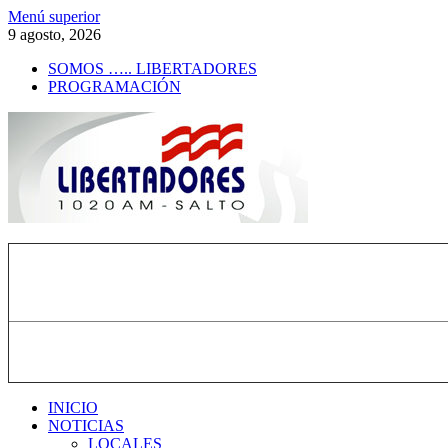
Saltar
Menú superior
al
9 agosto, 2026
contenido
SOMOS ….. LIBERTADORES
PROGRAMACIÓN
Radio Libertadores
1020 AM
INICIO
NOTICIAS
LOCALES