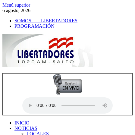
Saltar
Menú superior
al
6 agosto, 2026
contenido
SOMOS ….. LIBERTADORES
PROGRAMACIÓN
Radio Libertadores
1020 AM
INICIO
NOTICIAS
LOCALES