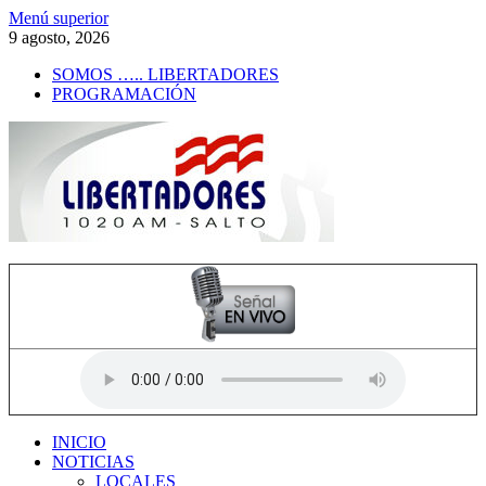
Saltar
Menú superior
al
9 agosto, 2026
contenido
SOMOS ….. LIBERTADORES
PROGRAMACIÓN
Radio Libertadores
1020 AM
INICIO
NOTICIAS
LOCALES