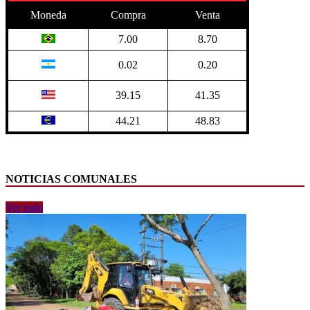
Moneda
Compra
Venta
7.00
8.70
0.02
0.20
39.15
41.35
44.21
48.83
NOTICIAS COMUNALES
Ver todo