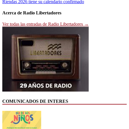
entradas
Riendas 2026 tiene su calendario confirmado
Acerca de Radio Libertadores
Ver todas las entradas de Radio Libertadores →
COMUNICADOS DE INTERES