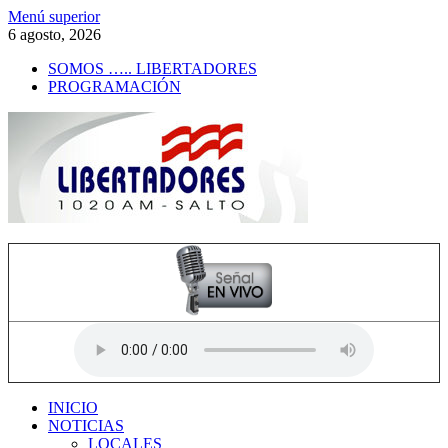
Saltar
Menú superior
al
6 agosto, 2026
contenido
SOMOS ….. LIBERTADORES
PROGRAMACIÓN
Radio Libertadores
1020 AM
INICIO
NOTICIAS
LOCALES