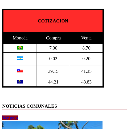
COTIZACION
Moneda
Compra
Venta
7.00
8.70
0.02
0.20
39.15
41.35
44.21
48.83
NOTICIAS COMUNALES
Ver todo