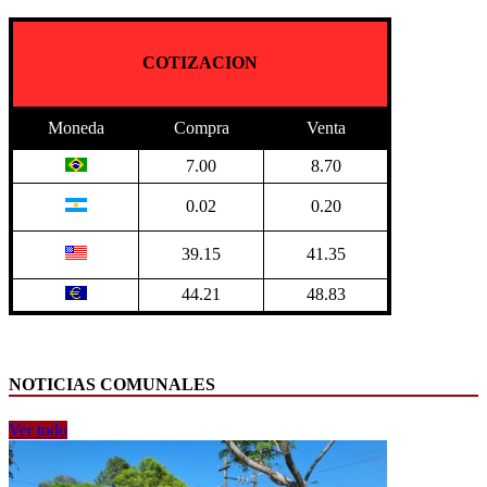
COTIZACION
Moneda
Compra
Venta
7.00
8.70
0.02
0.20
39.15
41.35
44.21
48.83
NOTICIAS COMUNALES
Ver todo