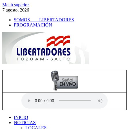
Saltar
Menú superior
al
7 agosto, 2026
contenido
SOMOS ….. LIBERTADORES
PROGRAMACIÓN
Radio Libertadores
1020 AM
INICIO
NOTICIAS
LOCALES