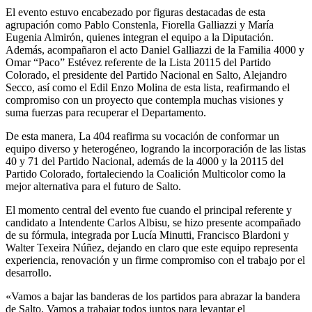
El evento estuvo encabezado por figuras destacadas de esta
agrupación como Pablo Constenla, Fiorella Galliazzi y María
Eugenia Almirón, quienes integran el equipo a la Diputación.
Además, acompañaron el acto Daniel Galliazzi de la Familia 4000 y
Omar “Paco” Estévez referente de la Lista 20115 del Partido
Colorado, el presidente del Partido Nacional en Salto, Alejandro
Secco, así como el Edil Enzo Molina de esta lista, reafirmando el
compromiso con un proyecto que contempla muchas visiones y
suma fuerzas para recuperar el Departamento.
De esta manera, La 404 reafirma su vocación de conformar un
equipo diverso y heterogéneo, logrando la incorporación de las listas
40 y 71 del Partido Nacional, además de la 4000 y la 20115 del
Partido Colorado, fortaleciendo la Coalición Multicolor como la
mejor alternativa para el futuro de Salto.
El momento central del evento fue cuando el principal referente y
candidato a Intendente Carlos Albisu, se hizo presente acompañado
de su fórmula, integrada por Lucía Minutti, Francisco Blardoni y
Walter Texeira Núñez, dejando en claro que este equipo representa
experiencia, renovación y un firme compromiso con el trabajo por el
desarrollo.
«Vamos a bajar las banderas de los partidos para abrazar la bandera
de Salto. Vamos a trabajar todos juntos para levantar el