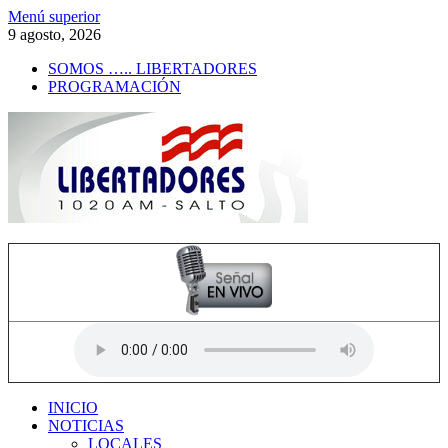
Saltar
Menú superior
al
9 agosto, 2026
contenido
SOMOS ….. LIBERTADORES
PROGRAMACIÓN
Radio Libertadores
1020 AM
INICIO
NOTICIAS
LOCALES