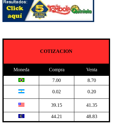
COTIZACION
Moneda
Compra
Venta
7.00
8.70
0.02
0.20
39.15
41.35
44.21
48.83