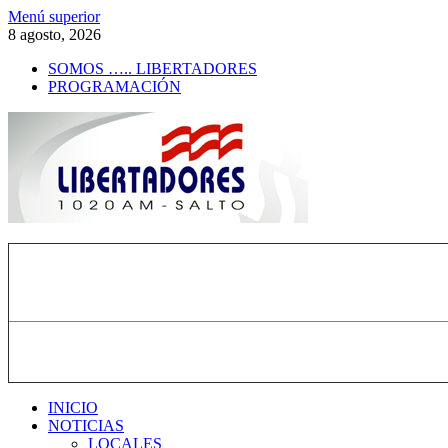
Saltar
Menú superior
al
8 agosto, 2026
contenido
SOMOS ….. LIBERTADORES
PROGRAMACIÓN
Radio Libertadores
1020 AM
INICIO
NOTICIAS
LOCALES