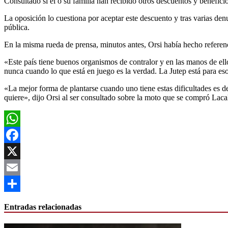
Consultado si él o su familia han recibido otros descuentos y benefici
La oposición lo cuestiona por aceptar este descuento y tras varias denu
pública.
En la misma rueda de prensa, minutos antes, Orsi había hecho referenc
«Este país tiene buenos organismos de contralor y en las manos de ell
nunca cuando lo que está en juego es la verdad. La Jutep está para es
«La mejor forma de plantarse cuando uno tiene estas dificultades es d
quiere», dijo Orsi al ser consultado sobre la moto que se compró Laca
WhatsApp
Facebook
X
Email
Compartir
Entradas relacionadas