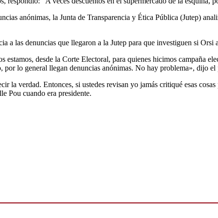
os, respondió: “A veces descuentos en el supermercado de la esquina, po
ncias anónimas, la Junta de Transparencia y Ética Pública (Jutep) analiz
ia a las denuncias que llegaron a la Jutep para que investiguen si Orsi
os estamos, desde la Corte Electoral, para quienes hicimos campaña elect
o, por lo general llegan denuncias anónimas. No hay problema», dijo el 
ecir la verdad. Entonces, si ustedes revisan yo jamás critiqué esas cosa
lle Pou cuando era presidente.