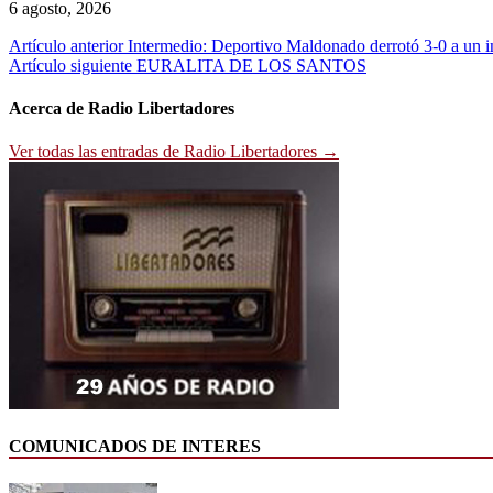
6 agosto, 2026
Navegación
Artículo anterior
Intermedio: Deportivo Maldonado derrotó 3-0 a un in
Artículo siguiente
EURALITA DE LOS SANTOS
de
entradas
Acerca de Radio Libertadores
Ver todas las entradas de Radio Libertadores →
COMUNICADOS DE INTERES