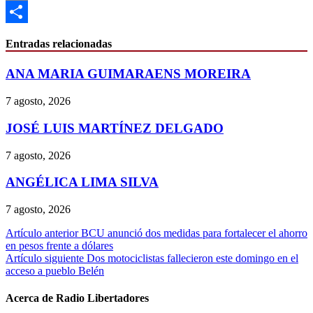
Email
Compartir
Entradas relacionadas
ANA MARIA GUIMARAENS MOREIRA
7 agosto, 2026
JOSÉ LUIS MARTÍNEZ DELGADO
7 agosto, 2026
ANGÉLICA LIMA SILVA
7 agosto, 2026
Navegación
Artículo anterior
BCU anunció dos medidas para fortalecer el ahorro
en pesos frente a dólares
de
Artículo siguiente
Dos motociclistas fallecieron este domingo en el
entradas
acceso a pueblo Belén
Acerca de Radio Libertadores