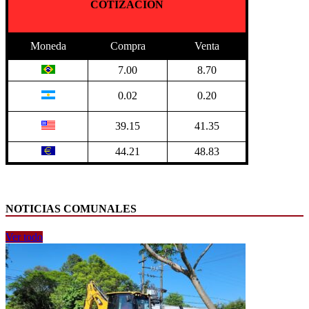
COTIZACION
Moneda
Compra
Venta
7.00
8.70
0.02
0.20
39.15
41.35
44.21
48.83
NOTICIAS COMUNALES
Ver todo