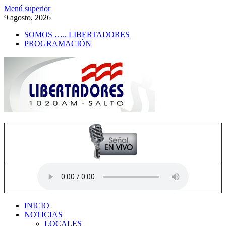
Saltar
Menú superior
al
9 agosto, 2026
contenido
SOMOS ….. LIBERTADORES
PROGRAMACIÓN
Radio Libertadores
1020 AM
INICIO
NOTICIAS
LOCALES