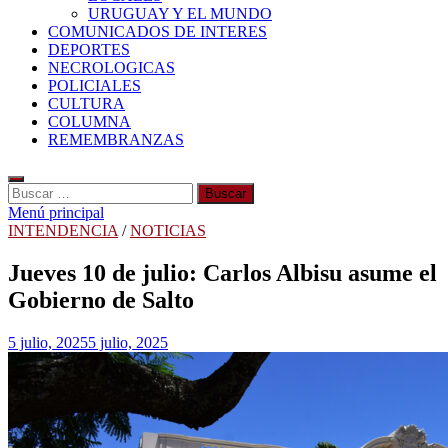
URUGUAY Y EL MUNDO
COMUNICADOS DE INTERES
DEPORTES
NECROLOGICAS
POLICIALES
CULTURA
COLUMNA
REMEMBRANZAS
Buscar:
Menú principal
INTENDENCIA
/
NOTICIAS
Jueves 10 de julio: Carlos Albisu asume el
Gobierno de Salto
5 julio, 2025
5 julio, 2025