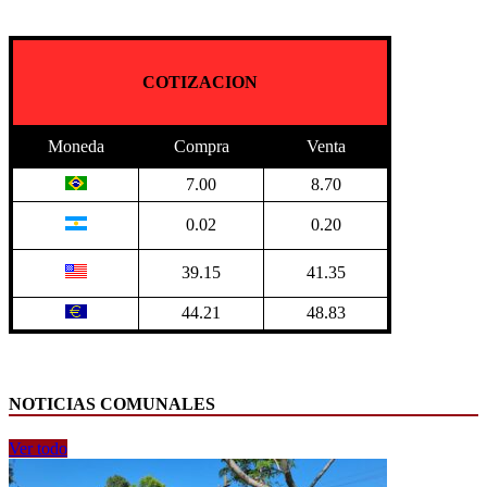
COTIZACION
Moneda
Compra
Venta
7.00
8.70
0.02
0.20
39.15
41.35
44.21
48.83
NOTICIAS COMUNALES
Ver todo