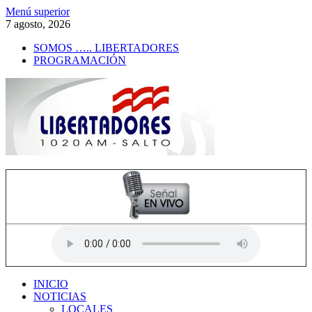
Saltar
Menú superior
al
7 agosto, 2026
contenido
SOMOS ….. LIBERTADORES
PROGRAMACIÓN
Radio Libertadores
1020 AM
INICIO
NOTICIAS
LOCALES