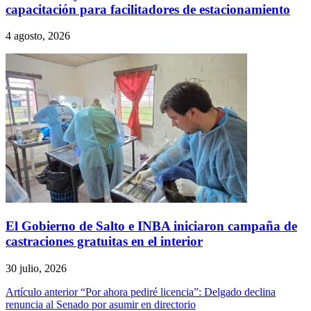
capacitación para facilitadores de estacionamiento
4 agosto, 2026
El Gobierno de Salto e INBA iniciaron campaña de
castraciones gratuitas en el interior
30 julio, 2026
Navegación
Artículo anterior
“Por ahora pediré licencia”: Delgado declina
renuncia al Senado por asumir en directorio