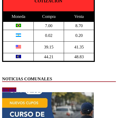
COTIZACION
Moneda
Compra
Venta
7.00
8.70
0.02
0.20
39.15
41.35
44.21
48.83
NOTICIAS COMUNALES
Ver todo