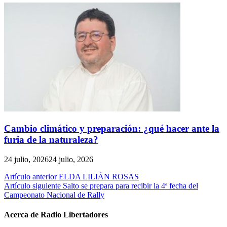
Cambio climático y preparación: ¿qué hacer ante la
furia de la naturaleza?
24 julio, 2026
24 julio, 2026
Navegación
Artículo anterior
ELDA LILIÁN ROSAS
Artículo siguiente
Salto se prepara para recibir la 4ª fecha del
de
Campeonato Nacional de Rally
entradas
Acerca de Radio Libertadores