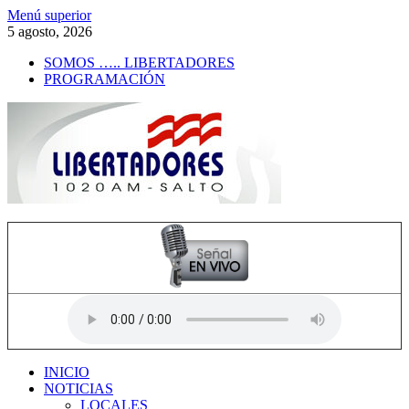
Saltar
Menú superior
al
5 agosto, 2026
contenido
SOMOS ….. LIBERTADORES
PROGRAMACIÓN
Radio Libertadores
1020 AM
INICIO
NOTICIAS
LOCALES