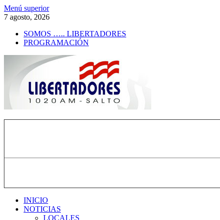
Saltar
Menú superior
al
7 agosto, 2026
contenido
SOMOS ….. LIBERTADORES
PROGRAMACIÓN
Radio Libertadores
1020 AM
INICIO
NOTICIAS
LOCALES