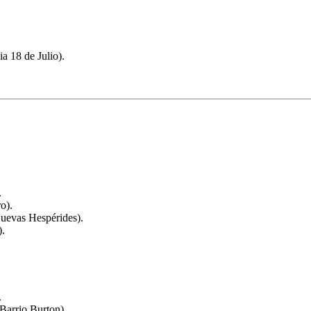
a 18 de Julio).
.
o).
uevas Hespérides).
).
.
Barrio Burton).