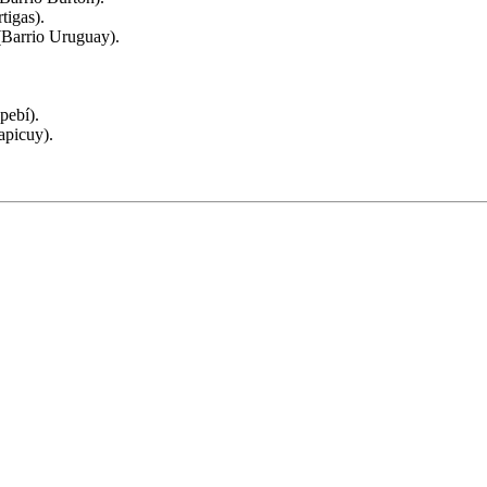
tigas).
 (Barrio Uruguay).
pebí).
apicuy).