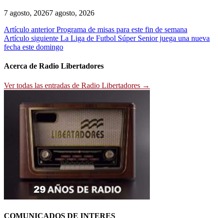
7 agosto, 2026
7 agosto, 2026
Navegación
Artículo anterior
Programa de misas para este fin de semana
Artículo siguiente
La Liga de Futbol Súper Senior juega una nueva
de
fecha este domingo
entradas
Acerca de Radio Libertadores
Ver todas las entradas de Radio Libertadores →
COMUNICADOS DE INTERES