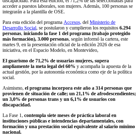
discapacidad. Para esta edición, el 71,2% de las seleccionadas para
acceder a puestos laborales, son mujeres. Además, 100 personas se
integrarán a la plantilla de OSE.
Para esta edición del programa
Accesos,
del
Ministerio de
Desarrollo Social
, se postularon y cumplieron los requisitos
6.294
personas
,
iniciando la fase 1 del programa (trabajo protegido
más formación), 3.000 personas
, según informó la cartera, este
martes 9, en la presentación oficial de la edición 2026 de esa
iniciativa, en el Espacio Modelo, en Montevideo,
El guarismo de 71,2% de usuarias mujeres, supera
ampliamente la meta legal del 60%
y acompaña la apuesta de la
actual gestión, por la autonomía económica como eje de la política
social.
Asimismo,
el programa incorpora este año a 314 personas que
provienen de situación de calle; un 21,1% de afrodescendientes;
un 3,0% de personas trans y un 6,1% de usuarios con
discapacidad.
La Fase 1,
contempla siete meses de práctica laboral en
instituciones públicas e intendencias departamentales, con
formación y una prestación social equivalente al salario mínimo
nacional.