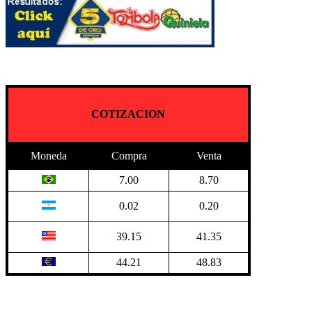
COTIZACION
Moneda
Compra
Venta
7.00
8.70
0.02
0.20
39.15
41.35
44.21
48.83