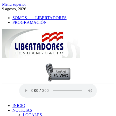
Saltar
Menú superior
al
9 agosto, 2026
contenido
SOMOS ….. LIBERTADORES
PROGRAMACIÓN
Radio Libertadores
1020 AM
INICIO
NOTICIAS
LOCALES