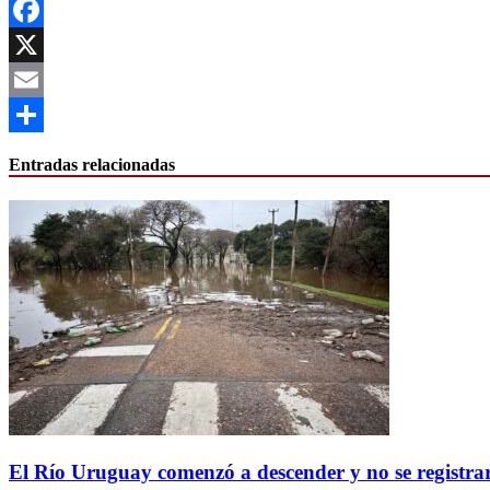
WhatsApp
Facebook
X
Email
Compartir
Entradas relacionadas
El Río Uruguay comenzó a descender y no se registra