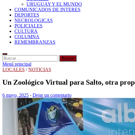
URUGUAY Y EL MUNDO
COMUNICADOS DE INTERES
DEPORTES
NECROLOGICAS
POLICIALES
CULTURA
COLUMNA
REMEMBRANZAS
Buscar:
Menú principal
LOCALES
/
NOTICIAS
Un Zoológico Virtual para Salto, otra prop
6 mayo, 2025
-
Dejar un comentario